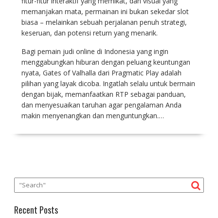
fitur-fitur interaktif yang memikat, dan visual yang
memanjakan mata, permainan ini bukan sekedar slot
biasa – melainkan sebuah perjalanan penuh strategi,
keseruan, dan potensi return yang menarik.
Bagi pemain judi online di Indonesia yang ingin
menggabungkan hiburan dengan peluang keuntungan
nyata, Gates of Valhalla dari Pragmatic Play adalah
pilihan yang layak dicoba. Ingatlah selalu untuk bermain
dengan bijak, memanfaatkan RTP sebagai panduan,
dan menyesuaikan taruhan agar pengalaman Anda
makin menyenangkan dan menguntungkan.…
Recent Posts