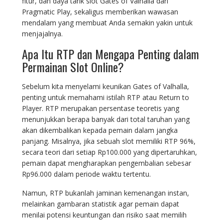
fitur, dan daya tarik slot Gates of Valhalla dari
Pragmatic Play, sekaligus memberikan wawasan
mendalam yang membuat Anda semakin yakin untuk
menjajalnya.
Apa Itu RTP dan Mengapa Penting dalam
Permainan Slot Online?
Sebelum kita menyelami keunikan Gates of Valhalla,
penting untuk memahami istilah RTP atau Return to
Player. RTP merupakan persentase teoretis yang
menunjukkan berapa banyak dari total taruhan yang
akan dikembalikan kepada pemain dalam jangka
panjang. Misalnya, jika sebuah slot memiliki RTP 96%,
secara teori dari setiap Rp100.000 yang dipertaruhkan,
pemain dapat mengharapkan pengembalian sebesar
Rp96.000 dalam periode waktu tertentu.
Namun, RTP bukanlah jaminan kemenangan instan,
melainkan gambaran statistik agar pemain dapat
menilai potensi keuntungan dan risiko saat memilih