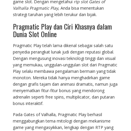
game slot. Dengan mengetahui
rtp slot Gates of
Valhalla Pragmatic Play
, Anda bisa menentukan
strategi taruhan yang lebih terukur dan bijak.
Pragmatic Play dan Ciri Khasnya dalam
Dunia Slot Online
Pragmatic Play telah lama dikenal sebagai salah satu
penyedia perangkat lunak judi dengan reputasi global.
Dengan mengusung inovasi teknologi tinggi dan visual
yang memukau, unggulan-unggulan slot dari Pragmatic
Play selalu membawa pengalaman bermain yang tidak
monoton. Mereka tidak hanya menghadirkan game
dengan grafis tajam dan animasi dramatis, namun juga
menyematkan fitur-fitur bonus yang mendorong
adrenalin seperti free spins, multiplicator, dan putaran
bonus interaktif.
Pada Gates of Valhalla, Pragmatic Play berhasil
menggabungkan tema mitologi dengan mekanisme
game yang mengasyikkan, lengkap dengan RTP yang