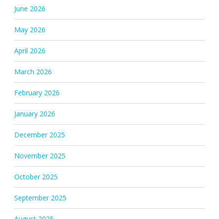
June 2026
May 2026
April 2026
March 2026
February 2026
January 2026
December 2025
November 2025
October 2025
September 2025
August 2025