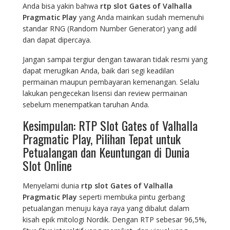
Anda bisa yakin bahwa
rtp slot Gates of Valhalla
Pragmatic Play
yang Anda mainkan sudah memenuhi
standar RNG (Random Number Generator) yang adil
dan dapat dipercaya.
Jangan sampai tergiur dengan tawaran tidak resmi yang
dapat merugikan Anda, baik dari segi keadilan
permainan maupun pembayaran kemenangan. Selalu
lakukan pengecekan lisensi dan review permainan
sebelum menempatkan taruhan Anda.
Kesimpulan: RTP Slot Gates of Valhalla
Pragmatic Play, Pilihan Tepat untuk
Petualangan dan Keuntungan di Dunia
Slot Online
Menyelami dunia
rtp slot Gates of Valhalla
Pragmatic Play
seperti membuka pintu gerbang
petualangan menuju kaya raya yang dibalut dalam
kisah epik mitologi Nordik. Dengan RTP sebesar 96,5%,