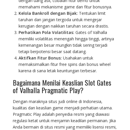
dengan uang asli, cobalah fitur demo untuk
memahami mekanisme game dan fitur bonusnya.
Kelola Bankroll dengan Bijak:
Tentukan limit
taruhan dan jangan tergoda untuk mengejar
kerugian dengan naikkan taruhan secara drastis.
Perhatikan Pola Volatilitas:
Gates of Valhalla
memiliki volatilitas menengah hingga tinggi, artinya
kemenangan besar mungkin tidak sering terjadi
tetapi berpotensi besar saat datang.
Aktifkan Fitur Bonus:
Usahakan untuk
memaksimalkan fitur free spins dan bonus wheel
karena di sana letak keuntungan terbesar.
Bagaimana Menilai Keaslian Slot Gates
of Valhalla Pragmatic Play?
Dengan maraknya situs judi online di Indonesia,
kualitas dan keaslian game menjadi perhatian utama.
Pragmatic Play adalah penyedia resmi yang diawasi
regulasi ketat untuk menjamin keadilan permainan. Jika
Anda bermain di situs resmi yang memiliki lisensi resmi,