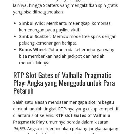
lainnya, hingga Scatters yang mengaktifkan spin gratis
yang bisa dilipatgandakan.
Simbol Wild:
Membantu melengkapi kombinasi
kemenangan pada payline aktif.
Simbol Scatter:
Memicu mode free spins dengan
peluang kemenangan berlipat.
Bonus Wheel:
Putaran roda keberuntungan yang
bisa memberikan hadiah jackpot dan hadiah
menarik lainnya.
RTP Slot Gates of Valhalla Pragmatic
Play: Angka yang Menggoda untuk Para
Petaruh
Salah satu alasan mendasar mengapa slot ini begitu
diminati adalah tingkat RTP-nya yang cukup kompetitif
di antara slot sejenis.
RTP slot Gates of Valhalla
Pragmatic Play
umumnya berada dalam kisaran
96,5%
. Angka ini menandakan peluang jangka panjang